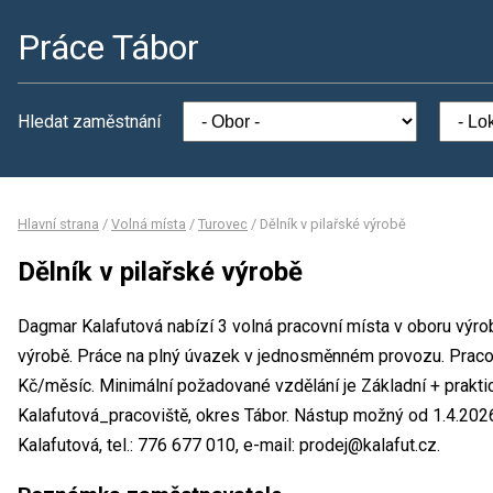
Práce Tábor
Hledat zaměstnání
Hlavní strana
/
Volná místa
/
Turovec
/
Dělník v pilařské výrobě
Dělník v pilařské výrobě
Dagmar Kalafutová nabízí 3 volná pracovní místa v oboru výrob
výrobě. Práce na plný úvazek v jednosměnném provozu. Prac
Kč/měsíc. Minimální požadované vzdělání je Základní + prakti
Kalafutová_pracoviště, okres Tábor. Nástup možný od 1.4.20
Kalafutová, tel.: 776 677 010, e-mail: prodej@kalafut.cz.