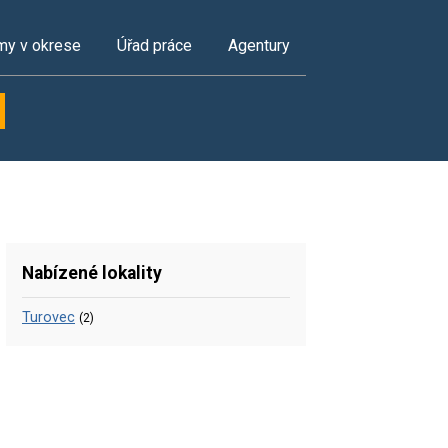
my v okrese
Úřad práce
Agentury
Nabízené lokality
Turovec
(2)