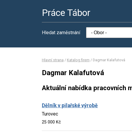
Práce Tábor
Hledat zaměstnání
Hlavní strana
/
Katalog firem
/
Dagmar Kalafutová
Dagmar Kalafutová
Aktuální nabídka pracovních m
Dělník v pilařské výrobě
Turovec
25 000 Kč