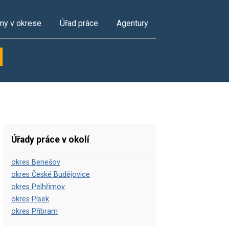
my v okrese
Úřad práce
Agentury
Úřady práce v okolí
okres Benešov
okres České Budějovice
okres Pelhřimov
okres Písek
okres Příbram