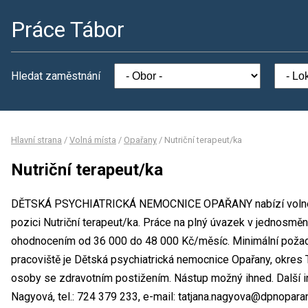
Práce Tábor
Hledat zaměstnání
Hlavní strana
/
Volná místa
/
Opařany
/
Nutriční terapeut/ka
Nutriční terapeut/ka
DĚTSKÁ PSYCHIATRICKÁ NEMOCNICE OPAŘANY nabízí volné pr
pozici Nutriční terapeut/ka. Práce na plný úvazek v jednosm
ohodnocením od 36 000 do 48 000 Kč/měsíc. Minimální požad
pracoviště je Dětská psychiatrická nemocnice Opařany, okres T
osoby se zdravotním postižením. Nástup možný ihned. Další i
Nagyová, tel.: 724 379 233, e-mail: tatjana.nagyova@dpnoparan