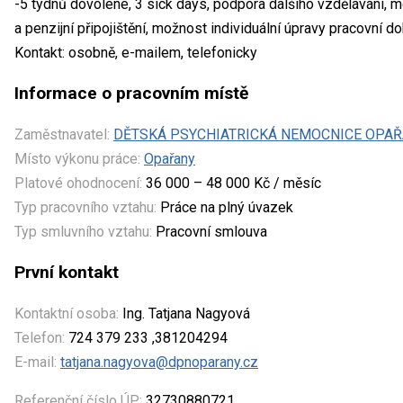
-5 týdnů dovolené, 3 sick days, podpora dalšího vzdělávání, m
a penzijní připojištění, možnost individuální úpravy pracovní
Kontakt: osobně, e-mailem, telefonicky
Informace o pracovním místě
Zaměstnavatel:
DĚTSKÁ PSYCHIATRICKÁ NEMOCNICE OPA
Místo výkonu práce:
Opařany
Platové ohodnocení:
36 000 – 48 000 Kč / měsíc
Typ pracovního vztahu:
Práce na plný úvazek
Typ smluvního vztahu:
Pracovní smlouva
První kontakt
Kontaktní osoba:
Ing. Tatjana Nagyová
Telefon:
724 379 233 ,381204294
E-mail:
tatjana.nagyova@dpnoparany.cz
Referenční číslo ÚP:
32730880721