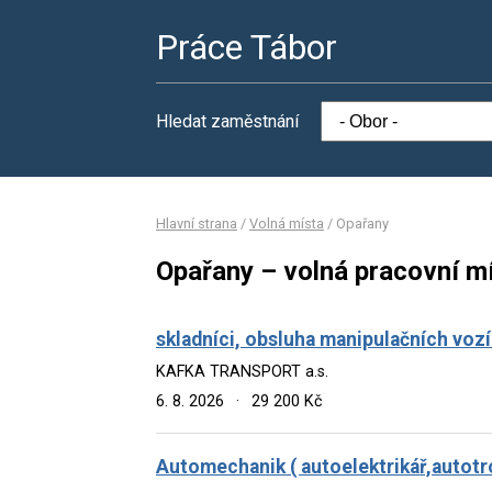
Práce Tábor
Hledat zaměstnání
Hlavní strana
/
Volná místa
/
Opařany
Opařany – volná pracovní m
skladníci, obsluha manipulačních voz
KAFKA TRANSPORT a.s.
6. 8. 2026
·
29 200 Kč
Automechanik ( autoelektrikář,autotr