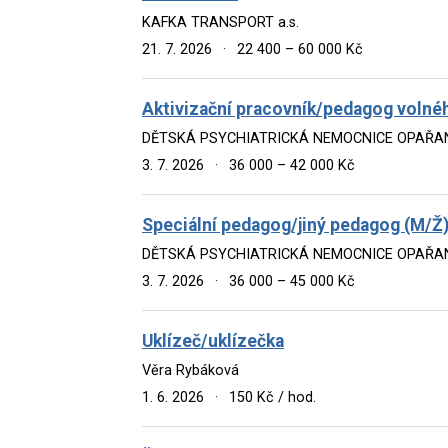
KAFKA TRANSPORT a.s.
21. 7. 2026
·
22 400 – 60 000 Kč
Aktivizační pracovník/pedagog volné
DĚTSKÁ PSYCHIATRICKÁ NEMOCNICE OPAŘA
3. 7. 2026
·
36 000 – 42 000 Kč
Speciální pedagog/jiný pedagog (M/Ž
DĚTSKÁ PSYCHIATRICKÁ NEMOCNICE OPAŘA
3. 7. 2026
·
36 000 – 45 000 Kč
Uklízeč/uklízečka
Věra Rybáková
1. 6. 2026
·
150 Kč / hod.