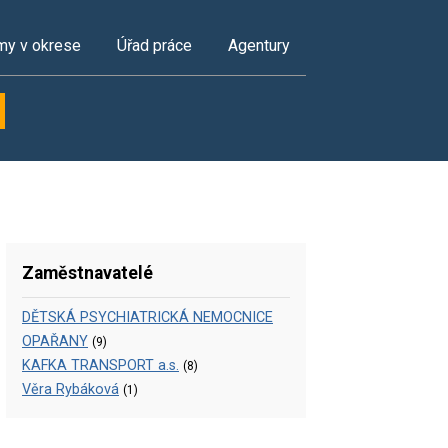
my v okrese
Úřad práce
Agentury
Zaměstnavatelé
DĚTSKÁ PSYCHIATRICKÁ NEMOCNICE
OPAŘANY
(9)
KAFKA TRANSPORT a.s.
(8)
Věra Rybáková
(1)