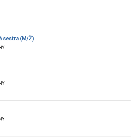
á sestra (M/Ž)
NY
NY
NY