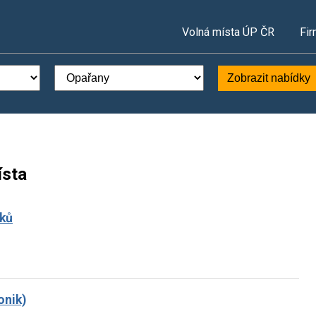
Volná místa ÚP ČR
Fir
Zobrazit nabídky
ísta
íků
onik)