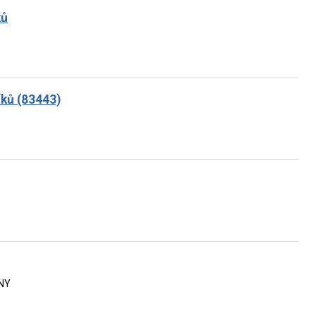
ků
íků (83443)
NY