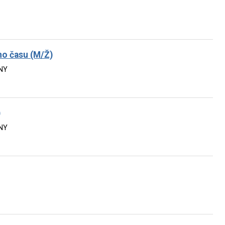
ho času (M/Ž)
NY
)
NY