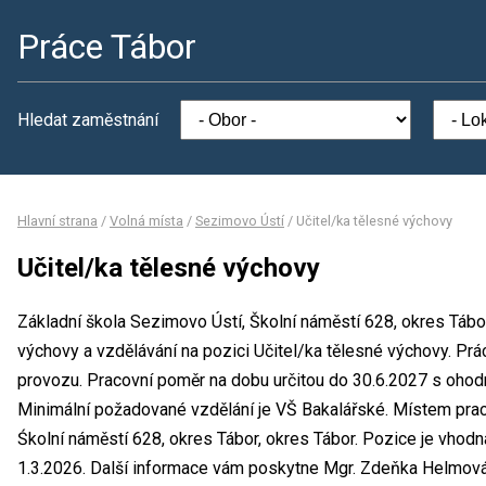
Práce Tábor
Hledat zaměstnání
Hlavní strana
/
Volná místa
/
Sezimovo Ústí
/
Učitel/ka tělesné výchovy
Učitel/ka tělesné výchovy
Základní škola Sezimovo Ústí, Školní náměstí 628, okres Tábo
výchovy a vzdělávání na pozici Učitel/ka tělesné výchovy. P
provozu. Pracovní poměr na dobu určitou do 30.6.2027 s oho
Minimální požadované vzdělání je VŠ Bakalářské. Místem prac
Śkolní náměstí 628, okres Tábor, okres Tábor. Pozice je vhod
1.3.2026. Další informace vám poskytne Mgr. Zdeňka Helmová, 