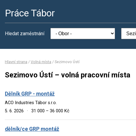
Práce Tábor
Hledat zaměstnání
Hlavní strana
/
Volná místa
/
Sezimovo Ústí
Sezimovo Ústí – volná pracovní místa
Dělník GRP - montáž
ACO Industries Tábor s.r.o.
5. 6. 2026
·
31 000 – 36 000 Kč
dělník/ce GRP montáž