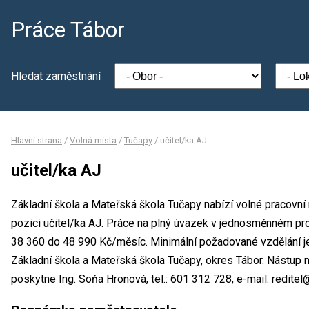
Práce Tábor
Hledat zaměstnání
Hlavní strana
/
Volná místa
/
Tučapy
/
učitel/ka AJ
učitel/ka AJ
Základní škola a Mateřská škola Tučapy nabízí volné pracovní
pozici učitel/ka AJ. Práce na plný úvazek v jednosměnném p
38 360 do 48 990 Kč/měsíc. Minimální požadované vzdělání j
Základní škola a Mateřská škola Tučapy, okres Tábor. Nástup 
poskytne Ing. Soňa Hronová, tel.: 601 312 728, e-mail: redite