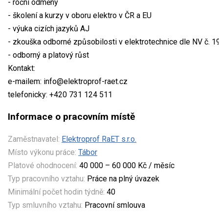
- roční odměny
- školení a kurzy v oboru elektro v ČR a EU
- výuka cizích jazyků AJ
- zkouška odborné způsobilosti v elektrotechnice dle NV č. 
- odborný a platový růst
Kontakt:
e-mailem: info@elektroprof-raet.cz
telefonicky: +420 731 124 511
Informace o pracovním místě
Zaměstnavatel:
Elektroprof RaET s.r.o.
Místo výkonu práce:
Tábor
Platové ohodnocení:
40 000 – 60 000 Kč / měsíc
Typ pracovního vztahu:
Práce na plný úvazek
Minimální počet hodin týdně:
40
Typ smluvního vztahu:
Pracovní smlouva