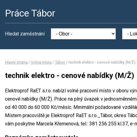
Práce Tábor
Hledat zaměstnání
Hlavní strana
/
Volná místa
/
Tábor
/
technik elektro - cenové nabídky (M/Ž)
technik elektro - cenové nabídky (M/Ž)
Elektroprof RaET s.r.o. nabízí volné pracovní místo v oboru výr
cenové nabídky (M/Ž). Práce na plný úvazek v jednosměnném
od 40 000 do 60 000 Kč/měsíc. Minimální požadované vzdělání
Místem pracoviště je Elektroprof RaET s.r.o._Tábor, okres Táb
vám poskytne Marcela Křemenová, tel.: 381 256 255 kl.37, e-