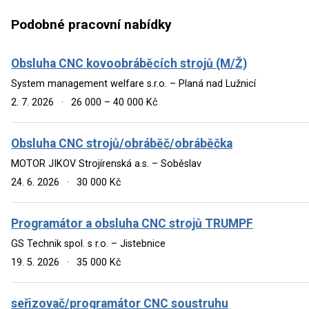
Podobné pracovní nabídky
Obsluha CNC kovoobráběcích strojů (M/Ž)
System management welfare s.r.o. – Planá nad Lužnicí
2. 7. 2026
·
26 000 – 40 000 Kč
Obsluha CNC strojů/obráběč/obráběčka
MOTOR JIKOV Strojírenská a.s. – Soběslav
24. 6. 2026
·
30 000 Kč
Programátor a obsluha CNC strojů TRUMPF
GS Technik spol. s r.o. – Jistebnice
19. 5. 2026
·
35 000 Kč
seřizovač/programátor CNC soustruhu