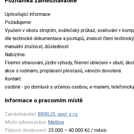
Poznámka zaměstnavatele
Upřesňující informace:
Požadujeme:
Vyučení v oboru strojním, svářečský průkaz, svařování + komp
dle technické dokumentace a postupů, znalost čtení technickýc
manuální zručnost, důslednost.
Nabízíme:
Firemní stravování, jízdní výhody, firemní oblečení + obutí, ško
akce s rodinami, proplácení přesčasů, vánoční dovolená.
Kontakt:
osobně - po domluvě s určenou osobou, e-mailem, telefonicky 
Informace o pracovním místě
Zaměstnavatel:
BRIKLIS, spol. s r.o.
Místo výkonu práce:
Malšice
Platové ohodnocení:
25 000 – 40 000 Kč / měsíc