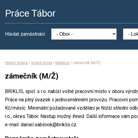
Práce Tábor
Hledat zaměstnání
Hlavní strana
/
Volná místa
/
Malšice
/
zámečník (M/Ž)
zámečník (M/Ž)
BRIKLIS, spol. s r.o. nabízí volné pracovní místo v oboru výr
Práce na plný úvazek v jednosměnném provozu. Pracovní po
Kč/měsíc. Minimální požadované vzdělání je Nižší střední odb
r.o., okres Tábor. Nástup možný ihned. Další informace vám pos
e-mail: daniel.sabiniok@briklis.cz.