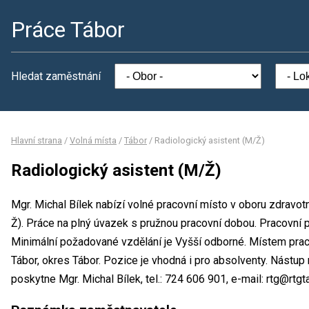
Práce Tábor
Hledat zaměstnání
Hlavní strana
/
Volná místa
/
Tábor
/
Radiologický asistent (M/Ž)
Radiologický asistent (M/Ž)
Mgr. Michal Bílek nabízí volné pracovní místo v oboru zdravotn
Ž). Práce na plný úvazek s pružnou pracovní dobou. Pracovn
Minimální požadované vzdělání je Vyšší odborné. Místem pracov
Tábor, okres Tábor. Pozice je vhodná i pro absolventy. Nástu
poskytne Mgr. Michal Bílek, tel.: 724 606 901, e-mail: rtg@rtgt