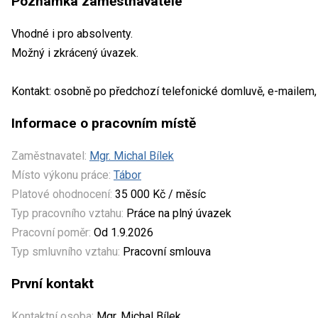
Poznámka zaměstnavatele
Vhodné i pro absolventy.
Možný i zkrácený úvazek.
Kontakt: osobně po předchozí telefonické domluvě, e-mailem,
Informace o pracovním místě
Zaměstnavatel:
Mgr. Michal Bílek
Místo výkonu práce:
Tábor
Platové ohodnocení:
35 000 Kč / měsíc
Typ pracovního vztahu:
Práce na plný úvazek
Pracovní poměr:
Od 1.9.2026
Typ smluvního vztahu:
Pracovní smlouva
První kontakt
Kontaktní osoba:
Mgr. Michal Bílek