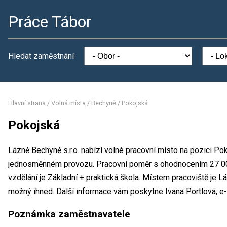
Práce Tábor
Hledat zaměstnání
Hlavní strana
/
Volná místa
/
Bechyně
/
Pokojská
Pokojská
Lázně Bechyně s.r.o. nabízí volné pracovní místo na pozici Po
jednosměnném provozu. Pracovní poměr s ohodnocením 27 0
vzdělání je Základní + praktická škola. Místem pracoviště je L
možný ihned. Další informace vám poskytne Ivana Portlová, e-
Poznámka zaměstnavatele