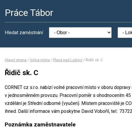
Práce Tábor
Hledat zaměstnání
Hlavní strana
/
Volná místa
/
Planá nad Lužnicí
/
Řidič sk. C
Řidič sk. C
CORNET cz s.r.o. nabízí volné pracovní místo v oboru dopravy 
v jednosměnném provozu. Pracovní poměr s ohodnocením 45 
vzdělání je Střední odborné (vyučen). Místem pracoviště je CO
ihned. Další informace vám poskytne David Vobořil, tel.: 7372
Poznámka zaměstnavatele