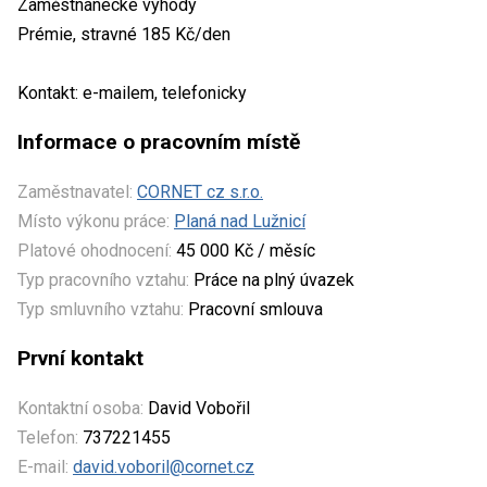
Zaměstnanecké výhody
Prémie, stravné 185 Kč/den
Kontakt: e-mailem, telefonicky
Informace o pracovním místě
Zaměstnavatel:
CORNET cz s.r.o.
Místo výkonu práce:
Planá nad Lužnicí
Platové ohodnocení:
45 000 Kč / měsíc
Typ pracovního vztahu:
Práce na plný úvazek
Typ smluvního vztahu:
Pracovní smlouva
První kontakt
Kontaktní osoba:
David Vobořil
Telefon:
737221455
E-mail:
david.voboril@cornet.cz