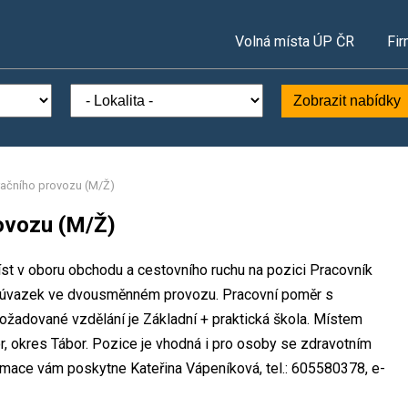
Volná místa ÚP ČR
Fir
Zobrazit nabídky
račního provozu (M/Ž)
ovozu (M/Ž)
íst v oboru obchodu a cestovního ruchu na pozici Pracovník
ný úvazek ve dvousměnném provozu. Pracovní poměr s
žadované vzdělání je Základní + praktická škola. Místem
or, okres Tábor. Pozice je vhodná i pro osoby se zdravotním
rmace vám poskytne Kateřina Vápeníková, tel.: 605580378, e-