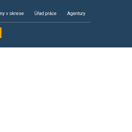
my v okrese
Úřad práce
Agentury