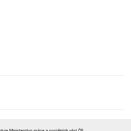
uje Ministerstvo práce a sociálních věcí ČR.