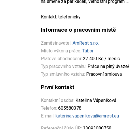
na směně za pár kaček, věrnostní program …
Kontakt: telefonicky
Informace o pracovním místě
Zaměstnavatel:
AmRest s.r.o.
Místo výkonu práce:
Tábor
Platové ohodnocení:
22 400 Kč / měsíc
Typ pracovního vztahu:
Práce na plný úvaze
Typ smluvního vztahu:
Pracovní smlouva
První kontakt
Kontaktní osoba:
Kateřina Vápeníková
Telefon:
605580378
E-mail:
katerina.vapenikova@amrest.eu
Referenční číslo ÚP:
33093080758