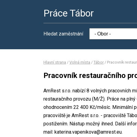
Práce Tábor
Hledat zaměstnání
Hlavní strana
/
Volná místa
/
Tábor
/
Pracovník restau
Pracovník restauračního pr
AmRest s.r.o. nabízí 8 volných pracovních m
restauračního provozu (M/Ž). Práce na pl
ohodnocením 22 400 Kč/měsíc. Minimální po
pracoviště je AmRest s.r.o. - pracoviště Táb
postižením. Nástup možný ihned. Další info
mail: katerina.vapenikova@amrest.eu.