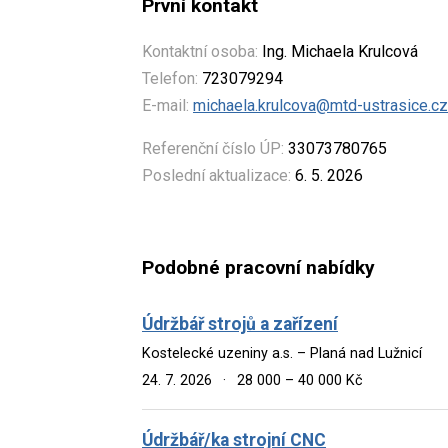
První kontakt
Kontaktní osoba:
Ing. Michaela Krulcová
Telefon:
723079294
E-mail:
michaela.krulcova@mtd-ustrasice.cz
Referenční číslo ÚP:
33073780765
Poslední aktualizace:
6. 5. 2026
Podobné pracovní nabídky
Údržbář strojů a zařízení
Kostelecké uzeniny a.s. – Planá nad Lužnicí
24. 7. 2026
·
28 000 – 40 000 Kč
Údržbář/ka strojní CNC