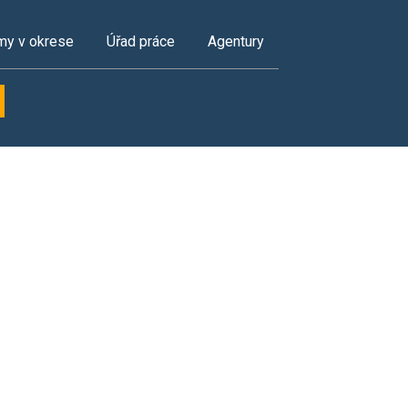
my v okrese
Úřad práce
Agentury