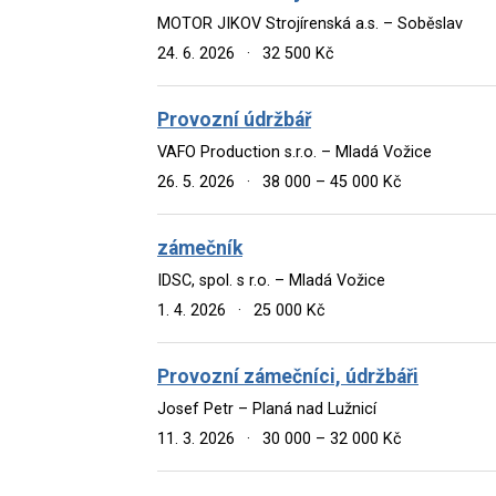
MOTOR JIKOV Strojírenská a.s. – Soběslav
24. 6. 2026
·
32 500 Kč
Provozní údržbář
VAFO Production s.r.o. – Mladá Vožice
26. 5. 2026
·
38 000 – 45 000 Kč
zámečník
IDSC, spol. s r.o. – Mladá Vožice
1. 4. 2026
·
25 000 Kč
Provozní zámečníci, údržbáři
Josef Petr – Planá nad Lužnicí
11. 3. 2026
·
30 000 – 32 000 Kč