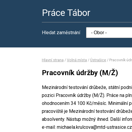
Práce Tábor
Hledat zaměstnání
Hlavní strana
/
Volná místa
/
Ústrašice
/
Pracovník úd
Pracovník údržby (M/Ž)
Mezinárodní testování drůbeže, státní podni
pozici Pracovník údržby (M/Ž). Práce na p
ohodnocením 34 100 Kč/měsíc. Minimální po
pracoviště je Mezinárodní testování drůbeže,
absolventy. Nástup možný ihned. Další info
e-mail: michaela.krulcova@mtd-ustrasice.cz