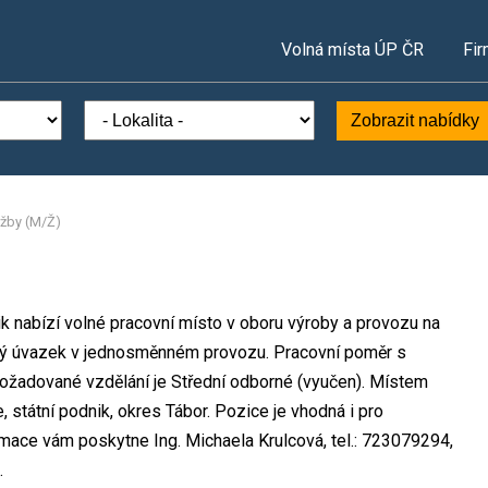
Volná místa ÚP ČR
Fir
Zobrazit nabídky
ržby (M/Ž)
k nabízí volné pracovní místo v oboru výroby a provozu na
lný úvazek v jednosměnném provozu. Pracovní poměr s
žadované vzdělání je Střední odborné (vyučen). Místem
 státní podnik, okres Tábor. Pozice je vhodná i pro
rmace vám poskytne Ing. Michaela Krulcová, tel.: 723079294,
.