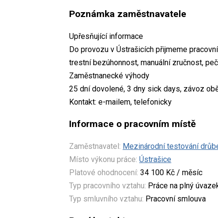
Poznámka zaměstnavatele
Upřesňující informace
Do provozu v Ústrašicích přijmeme pracovní
trestní bezúhonnost, manuální zručnost, pečl
Zaměstnanecké výhody
25 dní dovolené, 3 dny sick days, závoz ob
Kontakt: e-mailem, telefonicky
Informace o pracovním místě
Zaměstnavatel:
Mezinárodní testování drůbe
Místo výkonu práce:
Ústrašice
Platové ohodnocení:
34 100 Kč / měsíc
Typ pracovního vztahu:
Práce na plný úvaze
Typ smluvního vztahu:
Pracovní smlouva