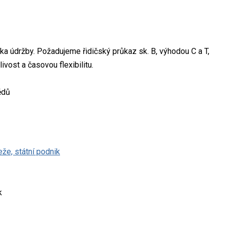
ka údržby. Požadujeme řidičský průkaz sk. B, výhodou C a T,
ivost a časovou flexibilitu.
ědů
že, státní podnik
k