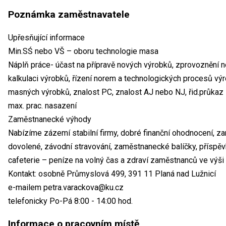
Poznámka zaměstnavatele
Upřesňující informace
Min.SŚ nebo VŠ – oboru technologie masa
Náplň práce- účast na přípravě nových výrobků, zprovoznění n
kalkulaci výrobků, řízení norem a technologických procesů vý
masných výrobků, znalost PC, znalost AJ nebo NJ, řid.průkaz 
max. prac. nasazení
Zaměstnanecké výhody
Nabízíme zázemí stabilní firmy, dobré finanční ohodnocení, 
dovolené, závodní stravování, zaměstnanecké balíčky, příspěvk
cafeterie – peníze na volný čas a zdraví zaměstnanců ve výši
Kontakt: osobně Průmyslová 499, 391 11 Planá nad Lužnicí
e-mailem petra.varackova@ku.cz
telefonicky Po-Pá 8:00 - 14:00 hod.
Informace o pracovním místě