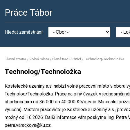
Práce Tábor
Hledat zaměstnání
Hlavní strana
/
Volná místa
/
Planá nad Lužnicí
/
Technolog/Technoložka
Technolog/Technoložka
Kostelecké uzeniny a.s. nabízí volné pracovní místo v oboru v
Technolog/Technoložka. Práce na plný úvazek v jednosměnné
ohodnocením od 36 000 do 40 000 Kč/měsíc. Minimální požad
vyučení). Místem pracoviště je Kostelecké uzeniny a.s., provo
možný od 1.6.2026. Další informace vám poskytne Ing. Petra Va
petra.varackova@ku.cz.