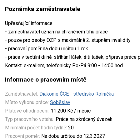
Poznámka zaměstnavatele
Upřesňující informace
- zaměstnavatel uznán na chráněném trhu práce
- pouze pro osoby OZP s maximálně 2. stupněm invalidity
- pracovní poměr na dobu určitou 1 rok
- práce v textilní dílně, stříhání látek, šití tašek, příprava prá
Kontakt: e-mailem, telefonicky Po-Pá 9:00 - 14:00 hod.
Informace o pracovním místě
Zaměstnavatel:
Diakonie ČCE - středisko Rolnička
Místo výkonu práce:
Soběslav
Platové ohodnocení:
11 200 Kč / měsíc
Typ pracovního vztahu:
Práce na zkrácený úvazek
Minimální počet hodin týdně:
20
Pracovní poměr:
Na dobu určitou do 12.3.2027