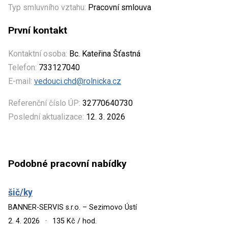
Typ smluvního vztahu:
Pracovní smlouva
První kontakt
Kontaktní osoba:
Bc. Kateřina Šťastná
Telefon:
733127040
E-mail:
vedouci.chd@rolnicka.cz
Referenční číslo ÚP:
32770640730
Poslední aktualizace:
12. 3. 2026
Podobné pracovní nabídky
šič/ky
BANNER-SERVIS s.r.o. – Sezimovo Ústí
2. 4. 2026
·
135 Kč / hod.