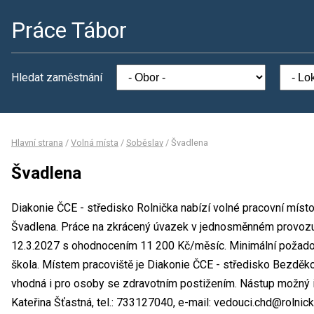
Práce Tábor
Hledat zaměstnání
Hlavní strana
/
Volná místa
/
Soběslav
/
Švadlena
Švadlena
Diakonie ČCE - středisko Rolnička nabízí volné pracovní míst
Švadlena. Práce na zkrácený úvazek v jednosměnném provozu.
12.3.2027 s ohodnocením 11 200 Kč/měsíc. Minimální požadova
škola. Místem pracoviště je Diakonie ČCE - středisko Bezděko
vhodná i pro osoby se zdravotním postižením. Nástup možný 
Kateřina Šťastná, tel.: 733127040, e-mail: vedouci.chd@rolnick