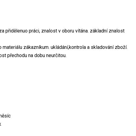
přidělenuo práci, znalost v oboru vítána. základní znalost
o materiálu zákazníkum. ukládání,kontrola a skladování zboží.
ost přechodu na dobu neurčitou.
měsíc
k