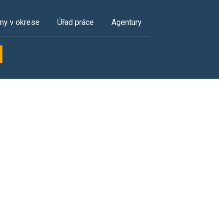
my v okrese
Úřad práce
Agentury