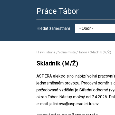
Práce Tábor
Hledat zaměstnání
Hlavní strana
/
Volná místa
/
Tábor
/
Skladník (M/Ž)
Skladník (M/Ž)
ASPERA elektro s.r.o. nabízí volné pracovní
jednosměnném provozu. Pracovní poměr s 
požadované vzdělání je Střední odborné (vyu
okres Tábor. Nástup možný od 7.4.2026. Dal
e-mail: jelinkova@asperaelektro.cz.