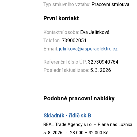
Typ smluvního vztahu:
Pracovní smlouva
První kontakt
Kontaktní osoba:
Eva Jelínková
Telefon:
739002051
E-mail:
jelinkova@asperaelektro.cz
Referenční číslo ÚP:
32730940764
Poslední aktualizace:
5. 3. 2026
Podobné pracovní nabídky
Skladník - řidič sk.B
REAL Trade Agency s.r.o. – Planá nad Lužnicí
5. 8. 2026
·
28 000 – 32 000 Kč