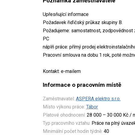
Poznámka zaměstnavatele
Upřesňující informace
Požadavek řiďičský průkaz skupiny B.
Požadujeme: samostatnost, zodpovědnost za 
PC
náplň práce: přímý prodej elektroinstalačníh
Pracovní smlouva na dobu 1 rok, poté možn
Kontakt: e-mailem
Informace o pracovním místě
Zaměstnavatel:
ASPERA elektro s.r.o.
Místo výkonu práce:
Tábor
Platové ohodnocení:
28 000 – 30 000 Kč / 
Typ pracovního vztahu:
Práce na plný úvaze
Minimální počet hodin týdně:
40