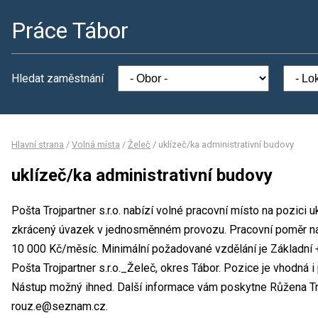
Práce Tábor
Hledat zaměstnání
Hlavní strana
/
Volná místa
/
Želeč
/
uklízeč/ka administrativní budovy
uklízeč/ka administrativní budovy
Pošta Trojpartner s.r.o. nabízí volné pracovní místo na pozici 
zkrácený úvazek v jednosměnném provozu. Pracovní poměr na
10 000 Kč/měsíc. Minimální požadované vzdělání je Základní +
Pošta Trojpartner s.r.o._Želeč, okres Tábor. Pozice je vhodná
Nástup možný ihned. Další informace vám poskytne Růžena Troj
rouz.e@seznam.cz.