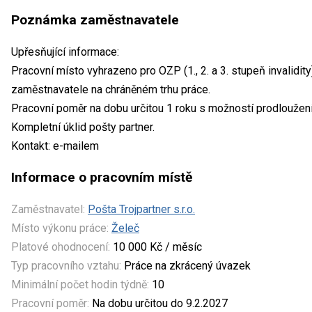
Poznámka zaměstnavatele
Upřesňující informace:
Pracovní místo vyhrazeno pro OZP (1., 2. a 3. stupeň invalidit
zaměstnavatele na chráněném trhu práce.
Pracovní poměr na dobu určitou 1 roku s možností prodloužení
Kompletní úklid pošty partner.
Kontakt: e-mailem
Informace o pracovním místě
Zaměstnavatel:
Pošta Trojpartner s.r.o.
Místo výkonu práce:
Želeč
Platové ohodnocení:
10 000 Kč / měsíc
Typ pracovního vztahu:
Práce na zkrácený úvazek
Minimální počet hodin týdně:
10
Pracovní poměr:
Na dobu určitou do 9.2.2027