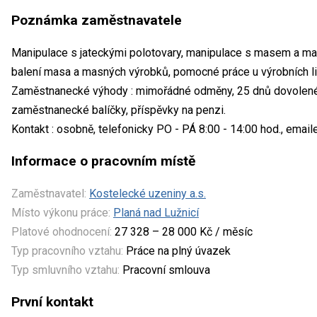
Poznámka zaměstnavatele
Manipulace s jateckými polotovary, manipulace s masem a mas
balení masa a masných výrobků, pomocné práce u výrobních li
Zaměstnanecké výhody : mimořádné odměny, 25 dnů dovolené,
zaměstnanecké balíčky, příspěvky na penzi.
Kontakt : osobně, telefonicky PO - PÁ 8:00 - 14:00 hod., emai
Informace o pracovním místě
Zaměstnavatel:
Kostelecké uzeniny a.s.
Místo výkonu práce:
Planá nad Lužnicí
Platové ohodnocení:
27 328 – 28 000 Kč / měsíc
Typ pracovního vztahu:
Práce na plný úvazek
Typ smluvního vztahu:
Pracovní smlouva
První kontakt