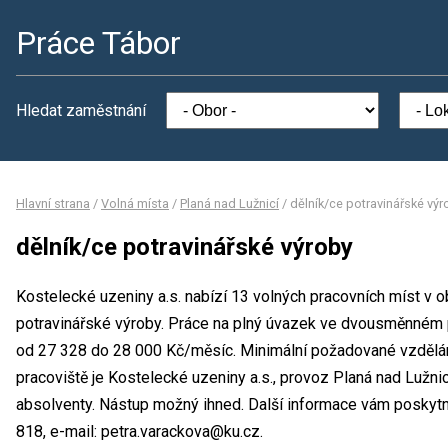
Práce Tábor
Hledat zaměstnání
Hlavní strana
/
Volná místa
/
Planá nad Lužnicí
/
dělník/ce potravinářské výr
dělník/ce potravinářské výroby
Kostelecké uzeniny a.s. nabízí 13 volných pracovních míst v o
potravinářské výroby. Práce na plný úvazek ve dvousměnném
od 27 328 do 28 000 Kč/měsíc. Minimální požadované vzdělání
pracoviště je Kostelecké uzeniny a.s., provoz Planá nad Lužnic
absolventy. Nástup možný ihned. Další informace vám poskytne
818, e-mail: petra.varackova@ku.cz.