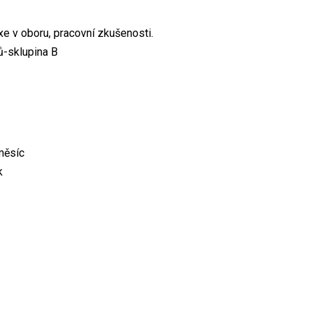
xe v oboru, pracovní zkušenosti.
ů-sklupina B
měsíc
k