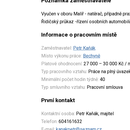
Poznámka zaměstnavatele
Vyučen v oboru Malíř - natěrač, případně pra
Řidičský průkaz -řízení osobních automobil
Informace o pracovním místě
Zaměstnavatel:
Petr Kaňák
Místo výkonu práce:
Bechyně
Platové ohodnocení:
27 000 – 30 000 Kč / 
Typ pracovního vztahu:
Práce na plný úvaze
Minimální počet hodin týdně:
40
Typ smluvního vztahu:
Pracovní smlouva
První kontakt
Kontaktní osoba:
Petr Kaňák, majitel
Telefon:
604161632
E-mail:
kanakpetr@seznam.cz