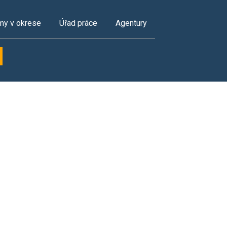
my v okrese
Úřad práce
Agentury