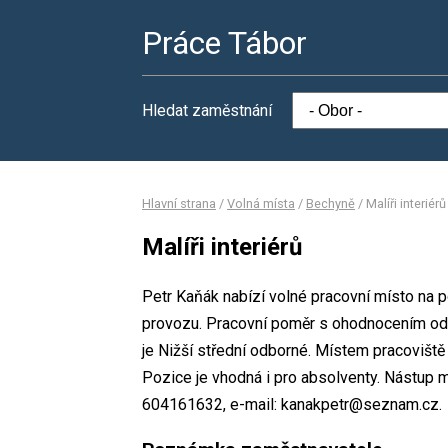
Práce Tábor
Hledat zaměstnání
Hlavní strana
/
Volná místa
/
Bechyně
/
Malíři interiérů
Malíři interiérů
Petr Kaňák nabízí volné pracovní místo na p
provozu. Pracovní poměr s ohodnocením od
je Nižší střední odborné. Místem pracoviště 
Pozice je vhodná i pro absolventy. Nástup m
604161632, e-mail: kanakpetr@seznam.cz.