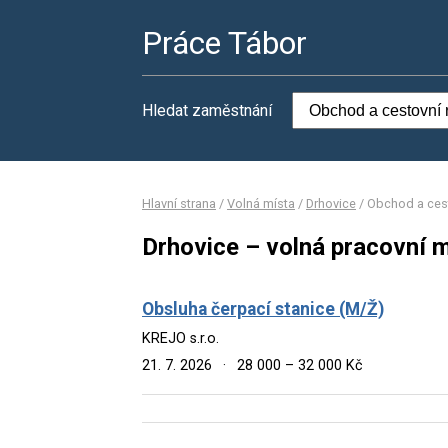
Práce Tábor
Hledat zaměstnání
Hlavní strana
/
Volná místa
/
Drhovice
/
Obchod a cest
Drhovice – volná pracovní 
Obsluha čerpací stanice (M/Ž)
KREJO s.r.o.
21. 7. 2026
·
28 000 – 32 000 Kč