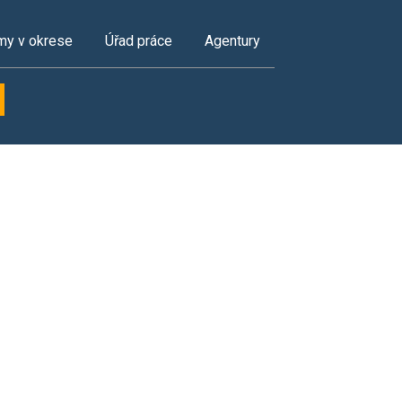
my v okrese
Úřad práce
Agentury