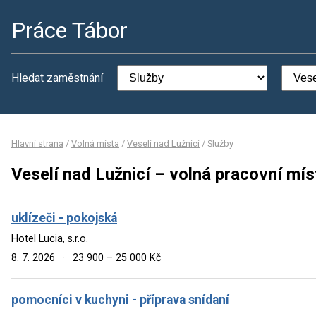
Práce Tábor
Hledat zaměstnání
Hlavní strana
/
Volná místa
/
Veselí nad Lužnicí
/
Služby
Veselí nad Lužnicí – volná pracovní mís
uklízeči - pokojská
Hotel Lucia, s.r.o.
8. 7. 2026
·
23 900 – 25 000 Kč
pomocníci v kuchyni - příprava snídaní