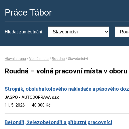
Práce Tábor
Hledat zaměstnání
Hlavní strana
/
Volná místa
/
Roudná
/
Stavebnictví
Roudná – volná pracovní místa v oboru
Strojník, obsluha kolového nakladače a pásového do
JASPO - AUTODOPRAVA s.r.o.
11. 5. 2026
·
40 000 Kč
Betonáři, železobetonáři a příbuzní pracovníci