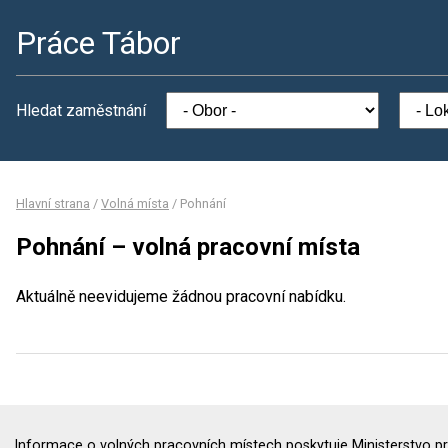
Práce Tábor
Hledat zaměstnání
Hlavní strana
/
Volná místa
/
Pohnání
Pohnání – volná pracovní místa
Aktuálně neevidujeme žádnou pracovní nabídku.
Informace o volných pracovních místech poskytuje Ministerstvo pr