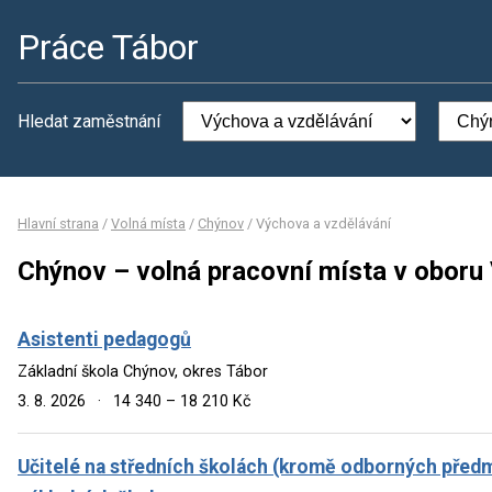
Práce Tábor
Hledat zaměstnání
Hlavní strana
/
Volná místa
/
Chýnov
/
Výchova a vzdělávání
Chýnov – volná pracovní místa v oboru
Asistenti pedagogů
Základní škola Chýnov, okres Tábor
3. 8. 2026
·
14 340 – 18 210 Kč
Učitelé na středních školách (kromě odborných předmě