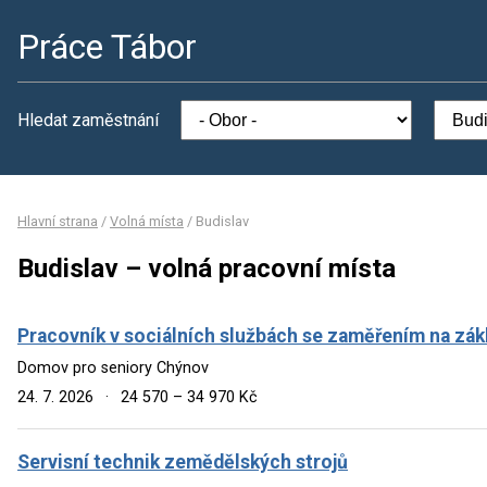
Práce Tábor
Hledat zaměstnání
Hlavní strana
/
Volná místa
/
Budislav
Budislav – volná pracovní místa
Pracovník v sociálních službách se zaměřením na zá
Domov pro seniory Chýnov
24. 7. 2026
·
24 570 – 34 970 Kč
Servisní technik zemědělských strojů