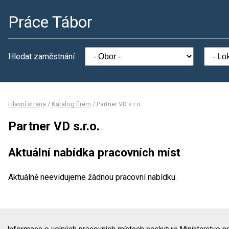
Práce Tábor
Hledat zaměstnání
Hlavní strana
/
Katalog firem
/
Partner VD s.r.o.
Partner VD s.r.o.
Aktuální nabídka pracovních míst
Aktuálně neevidujeme žádnou pracovní nabídku.