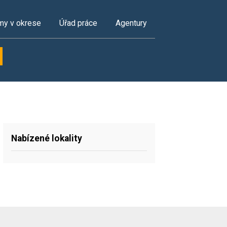
my v okrese
Úřad práce
Agentury
Nabízené lokality