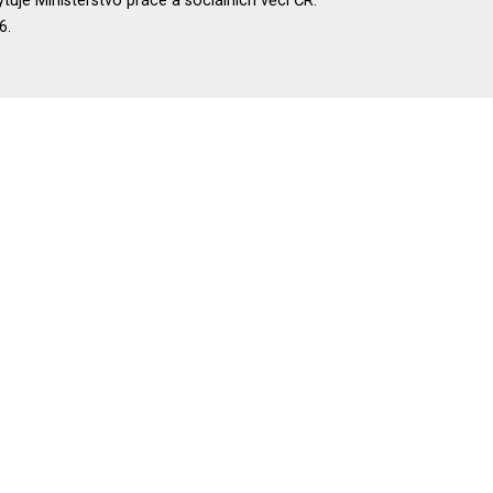
uje Ministerstvo práce a sociálních věcí ČR.
6.