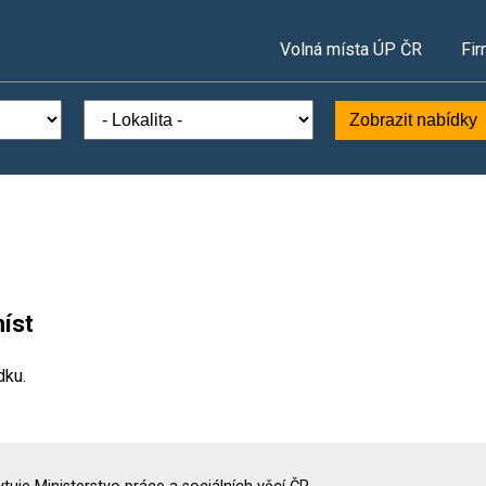
Volná místa ÚP ČR
Fir
Zobrazit nabídky
íst
dku.