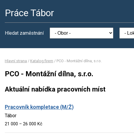
Práce Tábor
Hledat zaměstnání
Hlavní strana
/
Katalog firem
/
PCO - Montážní dílna, s.r.o.
PCO - Montážní dílna, s.r.o.
Aktuální nabídka pracovních míst
Pracovník kompletace (M/Ž)
Tábor
21 000 – 26 000 Kč