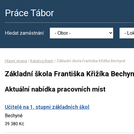
Práce Tábor
Hledat zaměstnání
Hlavní strana
/
Katalog firem
/
Základní škola Františka Křižíka Bechyně
Základní škola Františka Křižíka Bechy
Aktuální nabídka pracovních míst
Učitelé na 1. stupni základních škol
Bechyně
39 380 Kč