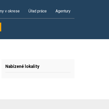
my v okrese
Úřad práce
Agentury
Nabízené lokality