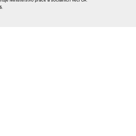
uje Ministerstvo práce a sociálních věcí ČR.
6.