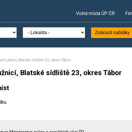
Volná místa ÚP ČR
Fir
Zobrazit nabídky
ad Lužnicí, Blatské sídliště 23, okres Tábor
žnicí, Blatské sídliště 23, okres Tábor
íst
dku.