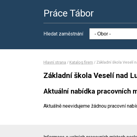
Práce Tábor
Hledat zaměstnání
Hlavní strana
/
Katalog firem
/
Základní škola Veselí n
Základní škola Veselí nad Lu
Aktuální nabídka pracovních m
Aktuálně neevidujeme žádnou pracovní nabí