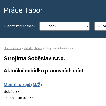
Práce Tábor
Hledat zaměstnání
Hlavní strana
/
Katalog firem
/
Strojírna Soběslav s.r.o.
Strojírna Soběslav s.r.o.
Aktuální nabídka pracovních míst
Montér strojů (M/Ž)
Soběslav
38 000 – 45 000 Kč