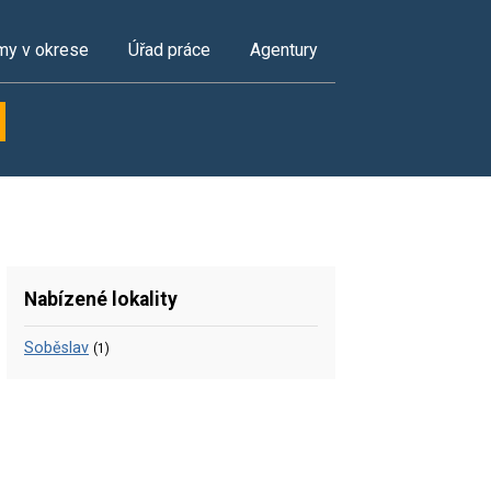
my v okrese
Úřad práce
Agentury
Nabízené lokality
Soběslav
(1)