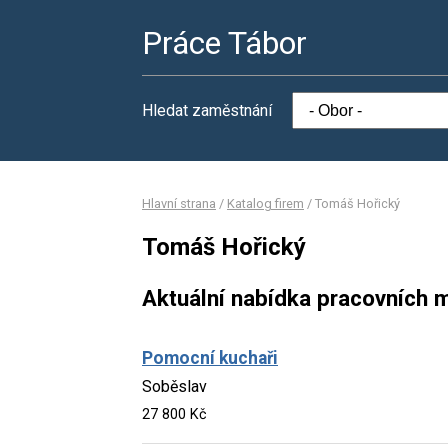
Práce Tábor
Hledat zaměstnání
Hlavní strana
/
Katalog firem
/
Tomáš Hořický
Tomáš Hořický
Aktuální nabídka pracovních m
Pomocní kuchaři
Soběslav
27 800 Kč