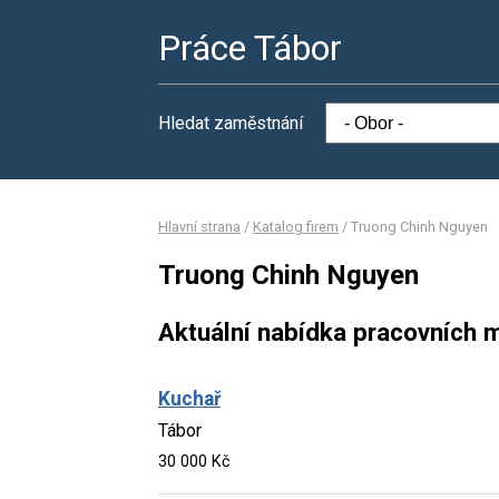
Práce Tábor
Hledat zaměstnání
Hlavní strana
/
Katalog firem
/
Truong Chinh Nguyen
Truong Chinh Nguyen
Aktuální nabídka pracovních m
Kuchař
Tábor
30 000 Kč