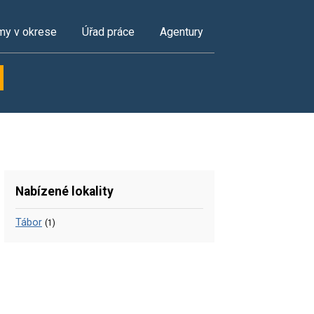
my v okrese
Úřad práce
Agentury
Nabízené lokality
Tábor
(1)