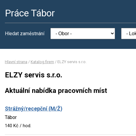
Práce Tábor
Hledat zaměstnání
Hlavní strana
/
Katalog firem
/
ELZY servis s.r.o.
ELZY servis s.r.o.
Aktuální nabídka pracovních míst
Strážný/recepční (M/Ž)
Tábor
140 Kč / hod.