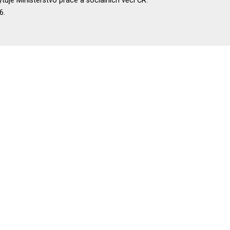
uje Ministerstvo práce a sociálních věcí ČR.
6.