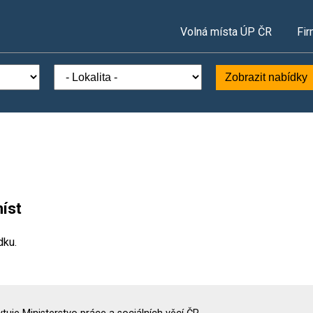
Volná místa ÚP ČR
Fir
Zobrazit nabídky
íst
dku.