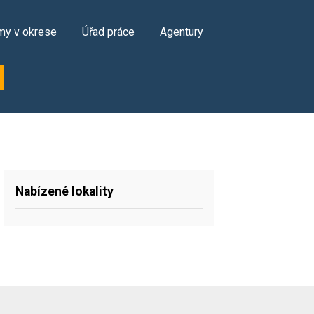
my v okrese
Úřad práce
Agentury
Nabízené lokality