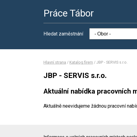
Práce Tábor
Hledat zaměstnání
Hlavní strana
/
Katalog firem
/
JBP - SERVIS s.r.o.
JBP - SERVIS s.r.o.
Aktuální nabídka pracovních m
Aktuálně neevidujeme žádnou pracovní nabí