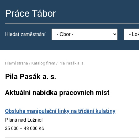
Práce Tábor
Hledat zaměstnání
Hlavní strana
/
Katalog firem
/
Pila Pasák a. s.
Pila Pasák a. s.
Aktuální nabídka pracovních míst
Obsluha manipulační linky na třídění kulatiny
Planá nad Lužnicí
35 000 – 48 000 Kč