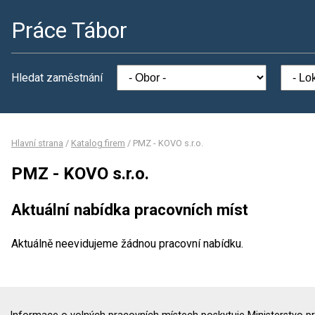
Práce Tábor
Hledat zaměstnání
Hlavní strana
/
Katalog firem
/
PMZ - KOVO s.r.o.
PMZ - KOVO s.r.o.
Aktuální nabídka pracovních míst
Aktuálně neevidujeme žádnou pracovní nabídku.