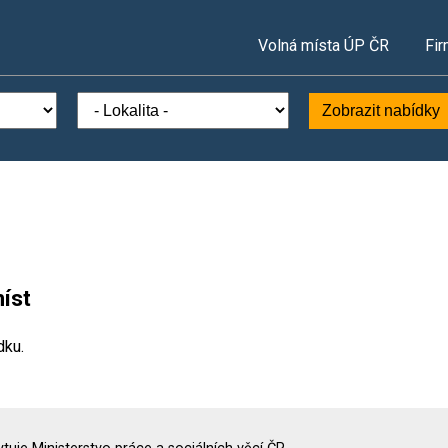
Volná místa ÚP ČR
Fir
Zobrazit nabídky
íst
dku.