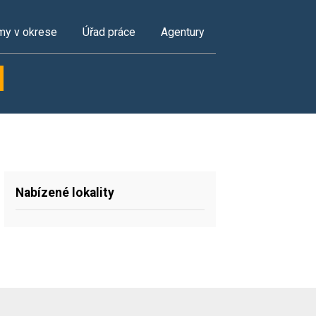
my v okrese
Úřad práce
Agentury
Nabízené lokality