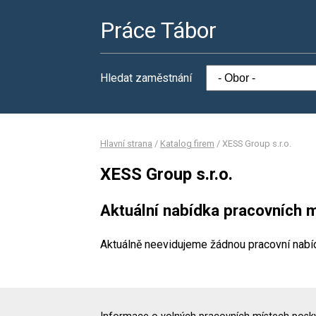
Práce Tábor
Hledat zaměstnání
Hlavní strana
/
Katalog firem
/
XESS Group s.r.o.
XESS Group s.r.o.
Aktuální nabídka pracovních m
Aktuálně neevidujeme žádnou pracovní nabí