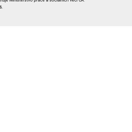
uje Ministerstvo práce a sociálních věcí ČR.
6.