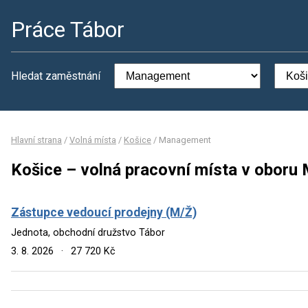
Práce Tábor
Hledat zaměstnání
Hlavní strana
/
Volná místa
/
Košice
/
Management
Košice – volná pracovní místa v obor
Zástupce vedoucí prodejny (M/Ž)
Jednota, obchodní družstvo Tábor
3. 8. 2026
·
27 720 Kč