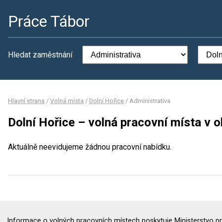
Práce Tábor
Hledat zaměstnání
Hlavní strana
/
Volná místa
/
Dolní Hořice
/
Administrativa
Dolní Hořice – volná pracovní místa v 
Aktuálně neevidujeme žádnou pracovní nabídku.
Informace o volných pracovních místech poskytuje Ministerstvo pr