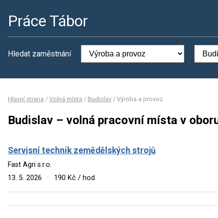
Práce Tábor
Hledat zaměstnání
Hlavní strana
/
Volná místa
/
Budislav
/
Výroba a provoz
Budislav – volná pracovní místa v obor
Servisní technik zemědělských strojů
Fast Agri s.r.o.
13. 5. 2026
·
190 Kč / hod.